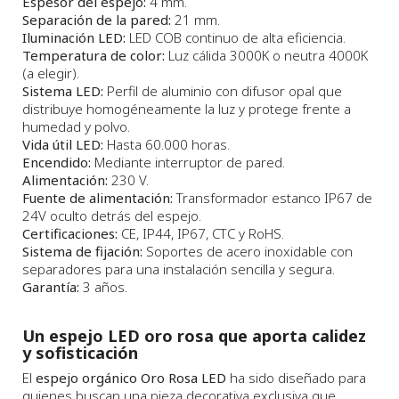
Espesor del espejo:
4 mm.
Separación de la pared:
21 mm.
Iluminación LED:
LED COB continuo de alta eficiencia.
Temperatura de color:
Luz cálida 3000K o neutra 4000K
(a elegir).
Sistema LED:
Perfil de aluminio con difusor opal que
distribuye homogéneamente la luz y protege frente a
humedad y polvo.
Vida útil LED:
Hasta 60.000 horas.
Encendido:
Mediante interruptor de pared.
Alimentación:
230 V.
Fuente de alimentación:
Transformador estanco IP67 de
24V oculto detrás del espejo.
Certificaciones:
CE, IP44, IP67, CTC y RoHS.
Sistema de fijación:
Soportes de acero inoxidable con
separadores para una instalación sencilla y segura.
Garantía:
3 años.
Un espejo LED oro rosa que aporta calidez
y sofisticación
El
espejo orgánico Oro Rosa LED
ha sido diseñado para
quienes buscan una pieza decorativa exclusiva que