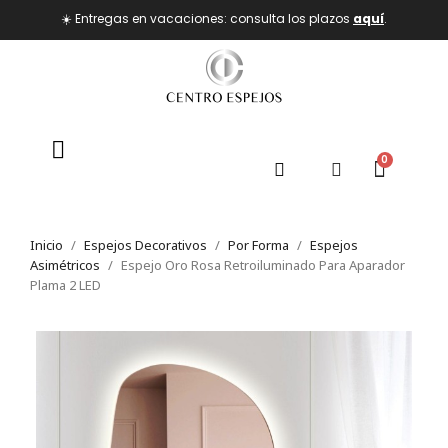
☀️ Entregas en vacaciones: consulta los plazos
aquí
.
Inicio
Espejos Decorativos
Por Forma
Espejos
Asimétricos
Espejo Oro Rosa Retroiluminado Para Aparador
Plama 2 LED