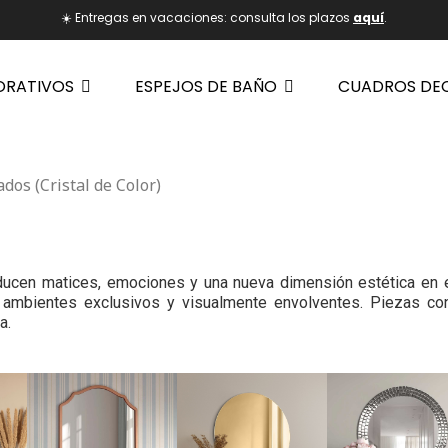
☀️ Entregas en vacaciones: consulta los plazos
aquí
.
ORATIVOS
ESPEJOS DE BAÑO
CUADROS DE
dos (Cristal de Color)
troducen matices, emociones y una nueva dimensión estética en 
do ambientes exclusivos y visualmente envolventes. Piezas c
a.