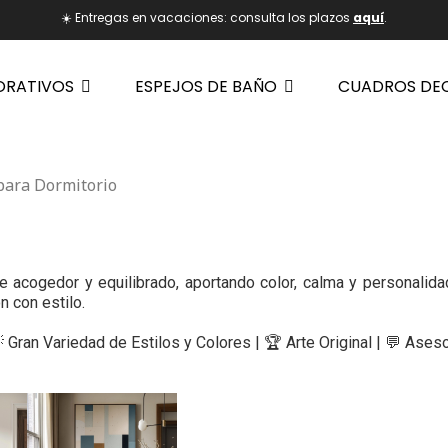
☀️ Entregas en vacaciones: consulta los plazos
aquí
.
ORATIVOS
ESPEJOS DE BAÑO
CUADROS DE
para Dormitorio
e acogedor y equilibrado, aportando color, calma y personalid
n con estilo.
 Gran Variedad de Estilos y Colores | 🏆 Arte Original | 💬 As