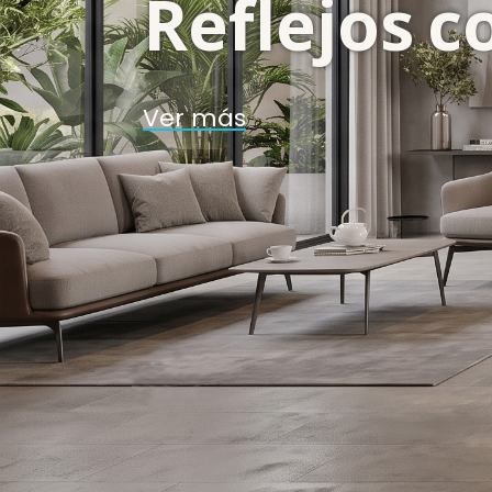
Reflejos c
Ver
más