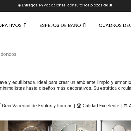
☀️ Entregas en vacaciones: consulta los plazos
aquí
.
ORATIVOS
ESPEJOS DE BAÑO
CUADROS DE
edondos
ve y equilibrada, ideal para crear un ambiente limpio y armoni
nimalistas hasta diseños más decorativos. Su estética circular
💡 Gran Variedad de Estilos y Formas | 🏆 Calidad Excelente | 