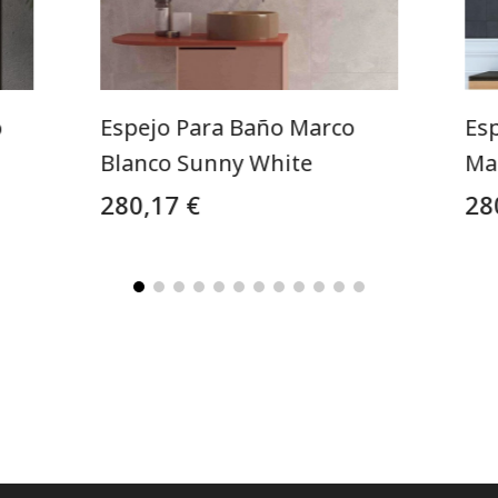
o
Espejo Para Baño Marco
Es
Blanco Sunny White
Ma
280,17 €
28