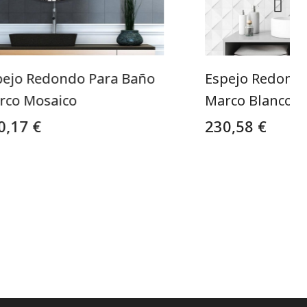
pejo Redondo Para Baño
Espejo Redond
rco Mosaico
Marco Blanco
0,17 €
230,58 €