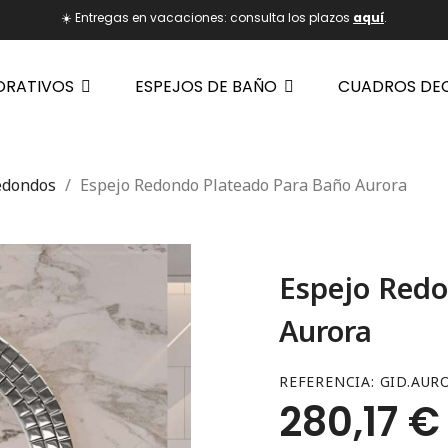
☀️ Entregas en vacaciones: consulta los plazos
aquí
.
ORATIVOS
ESPEJOS DE BAÑO
CUADROS DE
edondos
Espejo Redondo Plateado Para Baño Aurora
Espejo Redo
Aurora
REFERENCIA
GID.AURO
280,17 €