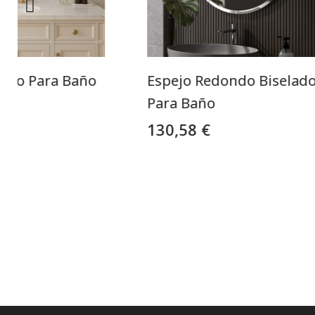
ndo Para Baño
Espejo Redondo Biselad
do
Para Baño
130,58 €