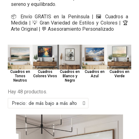
sereno y equilibrado.
📦 Envío GRATIS en la Península | 🖼️ Cuadros a
Medida | 💡 Gran Variedad de Estilos y Colores | 🏆
Arte Original | 💬 Asesoramiento Personalizado
Cu
Cuadros en
Cuadros en
Cuadros
Cuadros en
Cuadros en
Azul
Tonos
Colores Vivos
Blanco y
Verde
Neutros
Negro
Hay 48 productos.