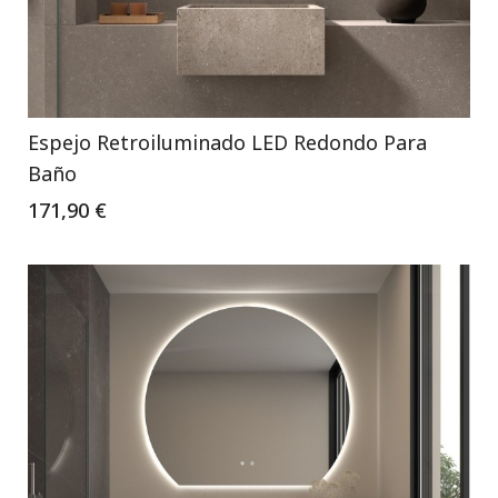
Espejo Retroiluminado LED Redondo Para
Baño
171,90 €