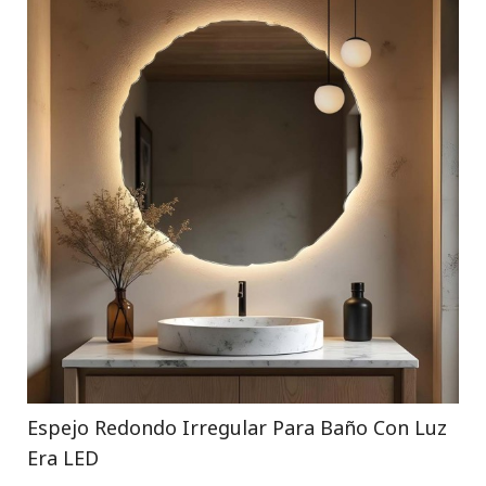
Espejo Redondo Irregular Para Baño Con Luz
Era LED