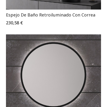
Espejo De Baño Retroiluminado Con Correa
230,58 €