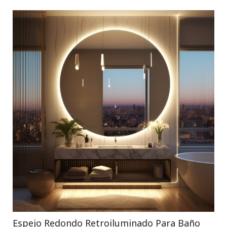
Espejo Redondo Retroiluminado Para Baño