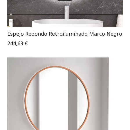
Espejo Redondo Retroiluminado Marco Negro
244,63 €