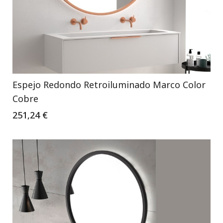
Espejo Redondo Retroiluminado Marco Color
Cobre
251,24 €