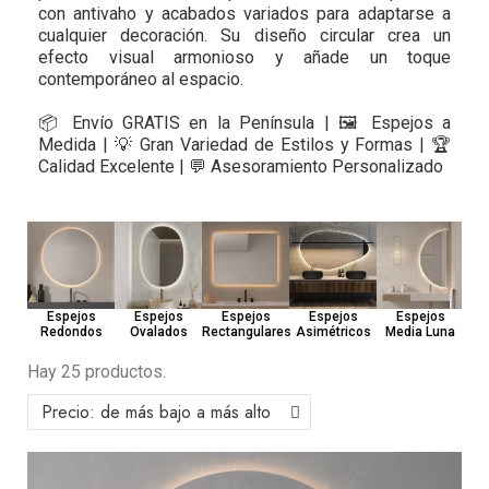
con antivaho y acabados variados para adaptarse a
cualquier decoración. Su diseño circular crea un
efecto visual armonioso y añade un toque
contemporáneo al espacio.
📦 Envío GRATIS en la Península | 🖼️ Espejos a
Medida | 💡 Gran Variedad de Estilos y Formas | 🏆
Calidad Excelente | 💬 Asesoramiento Personalizado
Esp
Espejos
Espejos
Espejos
Espejos
Espejos
Redondos
Ovalados
Rectangulares
Asimétricos
Media Luna
Hay 25 productos.