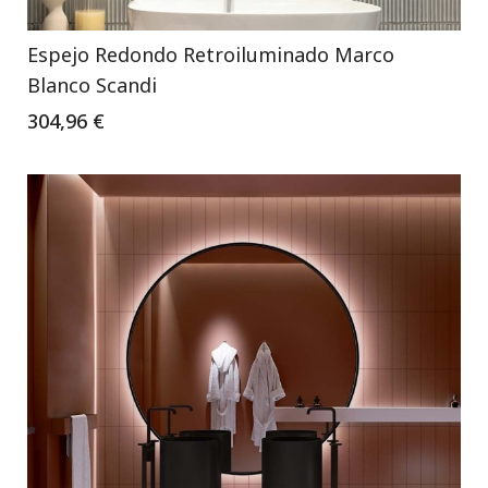
Espejo Redondo Retroiluminado Marco
Blanco Scandi
304,96 €