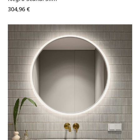
304,96 €