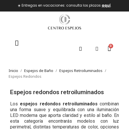
☀️ Entregas en vacaciones: consulta los plazos
aquí
.
Inicio
Espejos de Baño
Espejos Retroiluminados
Espejos Redondos
Espejos redondos retroiluminados
Los
espejos redondos retroiluminados
combinan
una forma suave y equilibrada con una iluminación
LED moderna que aporta claridad y estilo al baño. En
esta categoría encontrarás modelos con luz
perimetral, distintas temperaturas de color, opciones