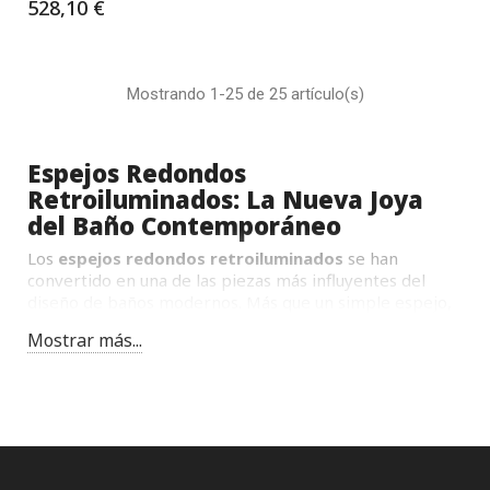
528,10 €
Mostrando 1-25 de 25 artículo(s)
Espejos Redondos
Retroiluminados: La Nueva Joya
del Baño Contemporáneo
Los
espejos redondos retroiluminados
se han
convertido en una de las piezas más influyentes del
diseño de baños modernos. Más que un simple espejo,
representan un equilibrio perfecto entre iluminación,
Mostrar más...
estética y funcionalidad. Su forma circular, unida a la luz
envolvente que se proyecta desde la parte posterior,
aporta profundidad, amplitud y una atmósfera suave
que redefine por completo el espacio.
Los interioristas coinciden: si hay un elemento capaz de
transformar un baño sin realizar una gran reforma, es