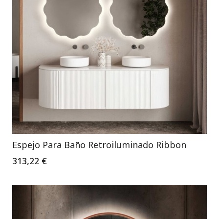
Espejo Para Baño Retroiluminado Ribbon
313,22 €