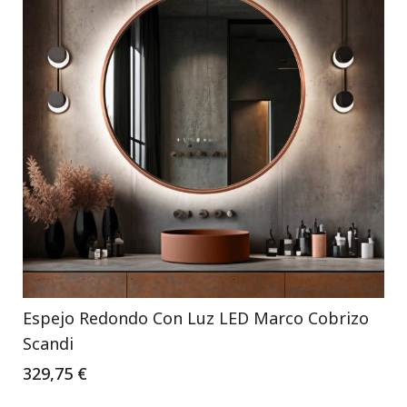
Espejo Redondo Con Luz LED Marco Cobrizo
Scandi
329,75 €