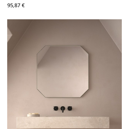
95,87 €