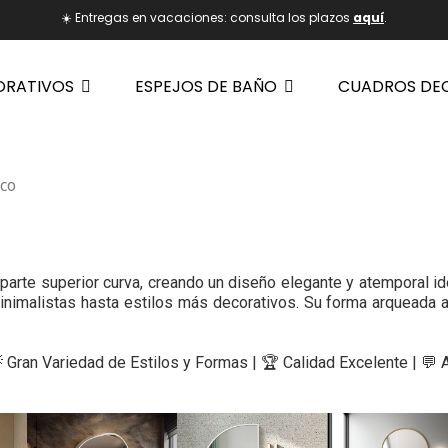
☀️ Entregas en vacaciones: consulta los plazos
aquí
.
ORATIVOS
ESPEJOS DE BAÑO
CUADROS DE
rco
parte superior curva, creando un diseño elegante y atemporal id
imalistas hasta estilos más decorativos. Su forma arqueada apo
💡 Gran Variedad de Estilos y Formas | 🏆 Calidad Excelente | 