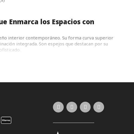
(s)
que Enmarca los Espacios con
seño interior contemporáneo. Su forma curva superior
minación integrada. Son espejos que destacan por su
fisticado.
el espejo arco sin luz se define como una opción esencial