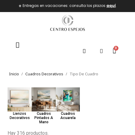
☀️ Entregas en vacaciones: consulta los plazos
aquí
.
Inicio
Cuadros Decorativos
Tipo De Cuadro
Lienzos
Cuadros
Cuadros
Decorativos
Pintados A
Acuarela
Mano
Hay 316 productos.