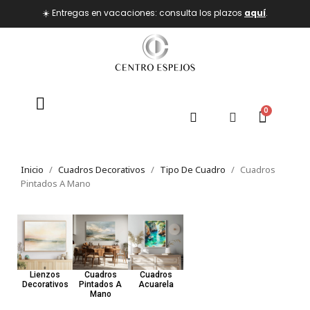
☀️ Entregas en vacaciones: consulta los plazos
aquí
.
Inicio
Cuadros Decorativos
Tipo De Cuadro
Cuadros
Pintados A Mano
Lienzos
Cuadros
Cuadros
Decorativos
Pintados A
Acuarela
Mano