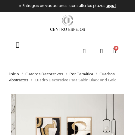
☀️ Entregas en vacaciones: consulta los plazos
aquí
.
Inicio
Cuadros Decorativos
Por Temática
Cuadros
Abstractos
Cuadro Decorativo Para Salón Black And Gold