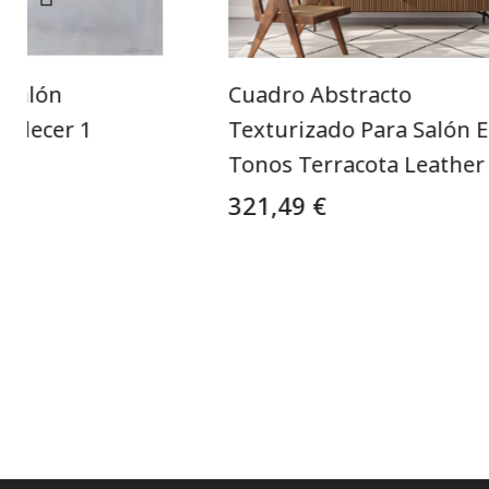
 Salón
Cuadro Abstracto
rdecer 1
Texturizado Para Salón 
Tonos Terracota Leather
321,49 €