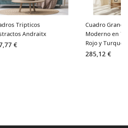
adros Tripticos
Cuadro Grande
stractos Andraitx
Moderno en Ton
Rojo y Turques
7,77 €
285,12 €