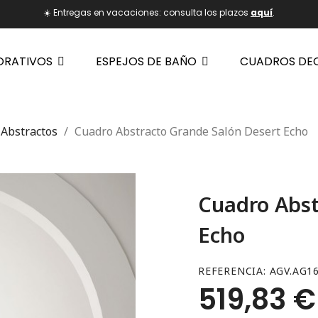
☀️ Entregas en vacaciones: consulta los plazos
aquí
.
ORATIVOS
ESPEJOS DE BAÑO
CUADROS DE
Abstractos
Cuadro Abstracto Grande Salón Desert Echo
Cuadro Abst
Echo
REFERENCIA
AGV.AG1
519,83 €