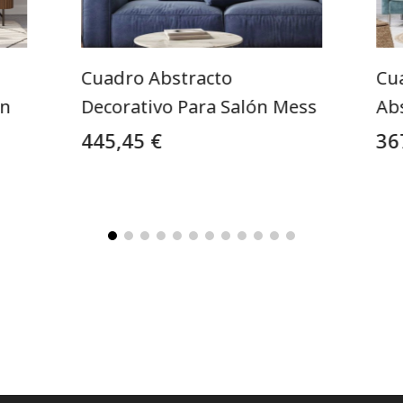
Cuadro Abstracto
Cu
En
Decorativo Para Salón Mess
Ab
445,45 €
36