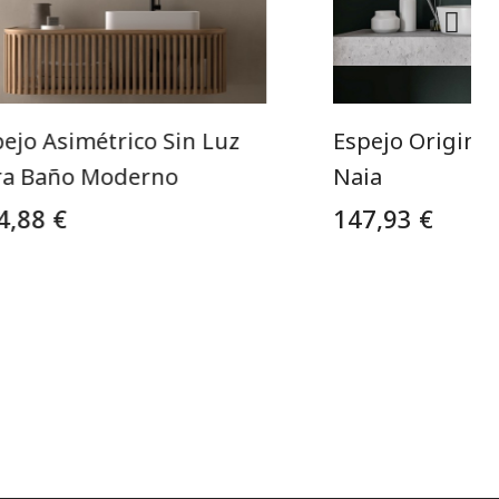
ejo Asimétrico Sin Luz
Espejo Origina
ra Baño Moderno
Naia
4,88 €
147,93 €