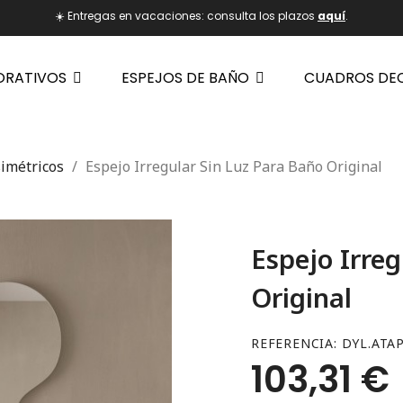
☀️ Entregas en vacaciones: consulta los plazos
aquí
.
ORATIVOS
ESPEJOS DE BAÑO
CUADROS DE
imétricos
Espejo Irregular Sin Luz Para Baño Original
Espejo Irreg
Original
REFERENCIA
DYL.ATA
103,31 €