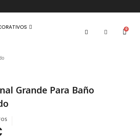
CORATIVOS
do
inal Grande Para Baño
do
FOS
€