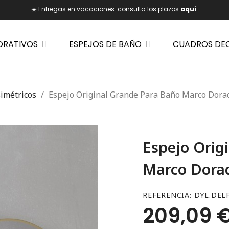
☀️ Entregas en vacaciones: consulta los plazos
aquí
.
ORATIVOS
ESPEJOS DE BAÑO
CUADROS DE
imétricos
Espejo Original Grande Para Baño Marco Dora
Espejo Orig
Marco Dora
REFERENCIA
DYL.DEL
209,09 