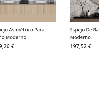
pejo Asimétrico Para
Espejo De Baño
ño Moderno
Moderno
9,26 €
197,52 €