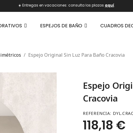
☀️ Entregas en vacaciones: consulta los plazos
aquí
.
ORATIVOS
ESPEJOS DE BAÑO
CUADROS DE
imétricos
Espejo Original Sin Luz Para Baño Cracovia
Espejo Orig
Cracovia
REFERENCIA
DYL.CRA
118,18 €