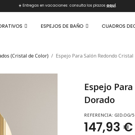
☀️ Entregas en vacaciones: consulta los plazos
aquí
.
ORATIVOS
ESPEJOS DE BAÑO
CUADROS DE
dos (Cristal de Color)
Espejo Para Salón Redondo Cristal
Espejo Para
Dorado
REFERENCIA
GID.OG/5
147,93 €