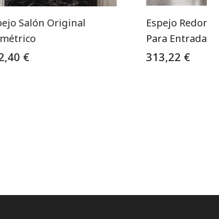
ejo Salón Original
Espejo Redond
imétrico
Para Entrada Su
2,40 €
313,22 €