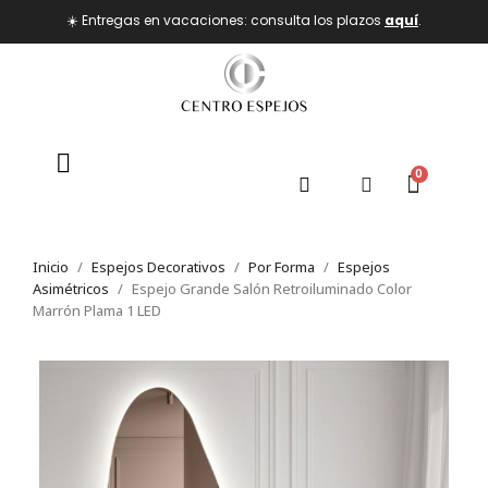
☀️ Entregas en vacaciones: consulta los plazos
aquí
.
Inicio
Espejos Decorativos
Por Forma
Espejos
Asimétricos
Espejo Grande Salón Retroiluminado Color
Marrón Plama 1 LED