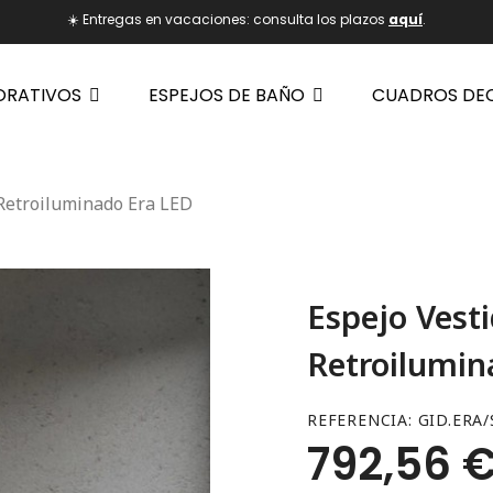
☀️ Entregas en vacaciones: consulta los plazos
aquí
.
ORATIVOS
ESPEJOS DE BAÑO
CUADROS DE
 Retroiluminado Era LED
Espejo Vesti
Retroilumin
REFERENCIA
GID.ERA
792,56 