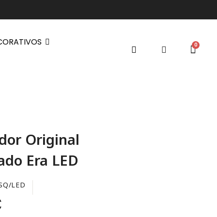
CORATIVOS
dor Original
ado Era LED
/SQ/LED
€