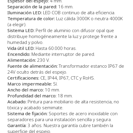
Espesor del espejo:
4 mm.
Separación de la pared:
16 mm.
Iluminación LED:
LED COB continuo de alta eficiencia.
Temperatura de color:
Luz cálida 3000K o neutra 4000K
(a elegir).
Sistema LED:
Perfil de aluminio con difusor opal que
distribuye homogéneamente la luz y protege frente a
humedad y polvo.
Vida útil LED:
Hasta 60.000 horas.
Encendido:
Mediante interruptor de pared.
Alimentación:
230 V.
Fuente de alimentación:
Transformador estanco IP67 de
24V oculto detrás del espejo.
Certificaciones:
CE, IP44, IP67, CTC y RoHS.
Marco impermeable:
Sí.
Ancho del marco:
10 mm.
Profundidad del marco:
18 mm.
Acabado:
Pintura para mobiliario de alta resistencia, no
tóxica y acabado semimate.
Sistema de fijación:
Soportes de acero inoxidable con
separadores para una instalación sencilla y segura.
Garantía:
3 años. Nuestra garantía cubre también la
superficie del espejo.