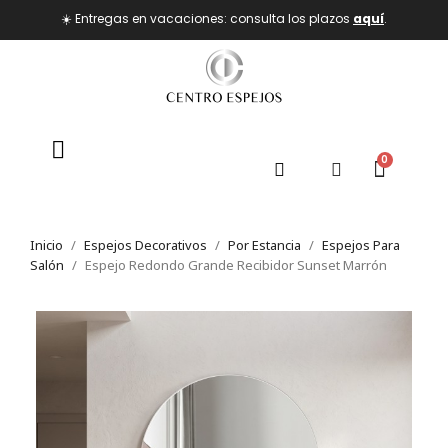
☀️ Entregas en vacaciones: consulta los plazos
aquí
.
Inicio
Espejos Decorativos
Por Estancia
Espejos Para
Salón
Espejo Redondo Grande Recibidor Sunset Marrón