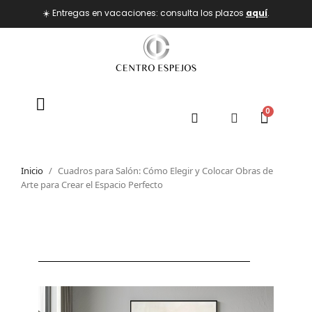
☀️ Entregas en vacaciones: consulta los plazos
aquí
.
Inicio
Cuadros para Salón: Cómo Elegir y Colocar Obras de
Arte para Crear el Espacio Perfecto