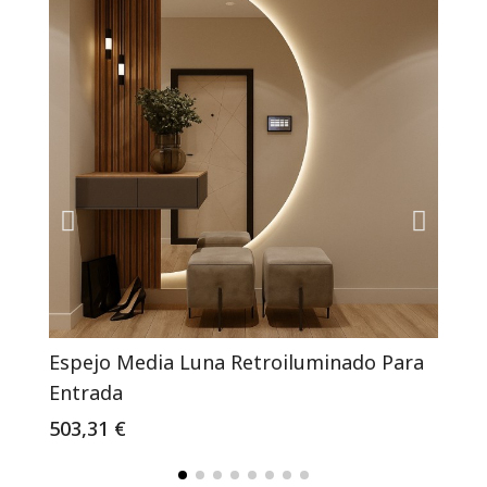
Espejo Media Luna Retroiluminado Para
Espe
Entrada
Cobr
503,31 €
321,4