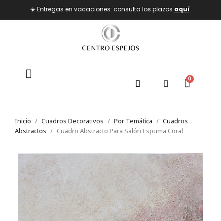
☀️ Entregas en vacaciones: consulta los plazos
aquí
.
Inicio
Cuadros Decorativos
Por Temática
Cuadros
Abstractos
Cuadro Abstracto Para Salón Espuma Coral