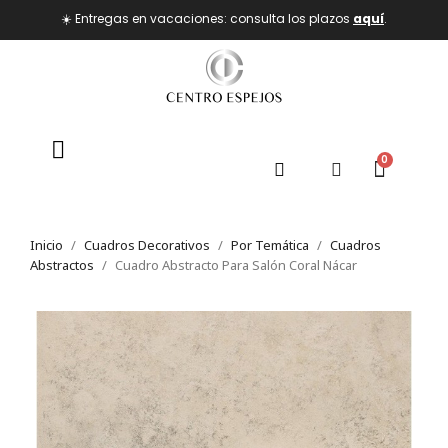
☀️ Entregas en vacaciones: consulta los plazos
aquí
.
Inicio
Cuadros Decorativos
Por Temática
Cuadros
Abstractos
Cuadro Abstracto Para Salón Coral Nácar