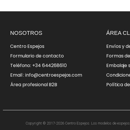
NOSOTROS
ÁREA CL
Centro Espejos
Envíos y d
Formulario de contacto
Formas d
Teléfono: +34 644268610
Embalaje 
Email : info@centroespejos.com
Condicion
Área profesional B2B
Política d
Copyright © 2017-2026 Centro Espejos. Los modelos de espejos, f