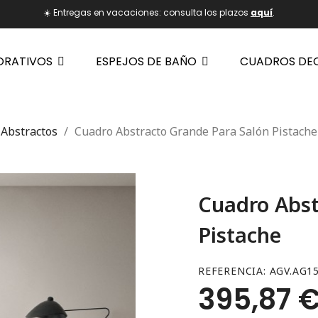
☀️ Entregas en vacaciones: consulta los plazos
aquí
.
ORATIVOS
ESPEJOS DE BAÑO
CUADROS DE
Abstractos
Cuadro Abstracto Grande Para Salón Pistache
Cuadro Abst
Pistache
REFERENCIA
AGV.AG1
395,87 