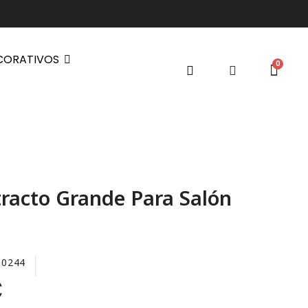
CORATIVOS
racto Grande Para Salón
50244
€