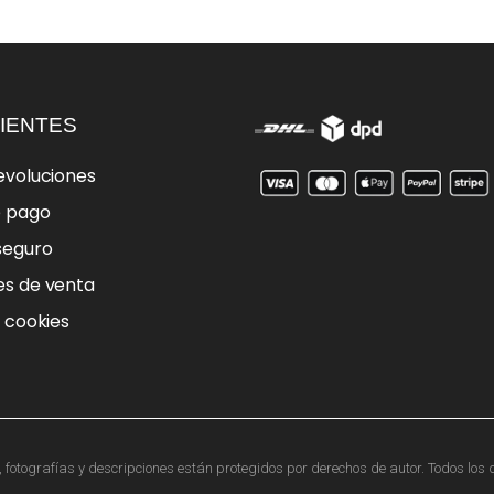
IENTES
evoluciones
e pago
seguro
es de venta
e cookies
otografías y descripciones están protegidos por derechos de autor. Todos los d