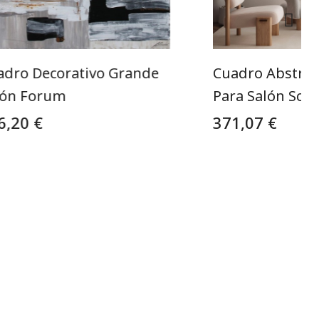
adro Decorativo Grande
Cuadro Abstra
lón Forum
Para Salón Scor
6,20 €
371,07 €