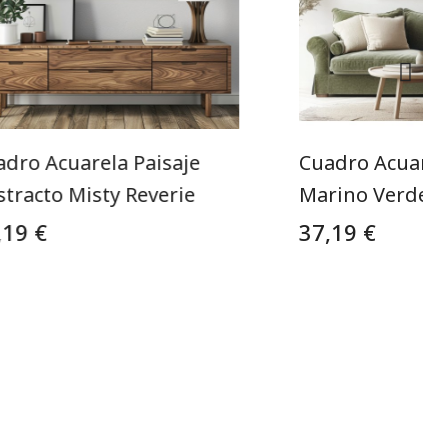
adro Acuarela Paisaje
Cuadro Acuarel
tracto Misty Reverie
Marino Verde M
,19 €
37,19 €