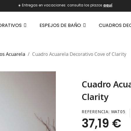
☀️ Entregas en vacaciones: consulta los plazos
aquí
.
ORATIVOS
ESPEJOS DE BAÑO
CUADROS DE
os Acuarela
Cuadro Acuarela Decorativo Cove of Clarity
Cuadro Acua
Clarity
REFERENCIA
WAT05
37,19 €