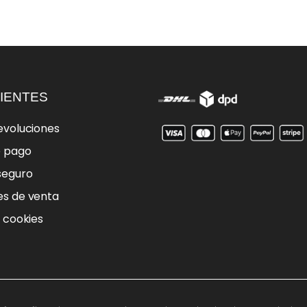
IENTES
evoluciones
e pago
seguro
es de venta
e cookies