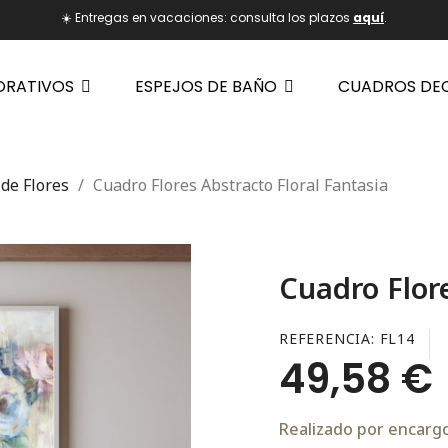
☀️ Entregas en vacaciones: consulta los plazos
aquí
.
ORATIVOS
ESPEJOS DE BAÑO
CUADROS DE
de Flores
Cuadro Flores Abstracto Floral Fantasia
Cuadro Flore
REFERENCIA
FL14
49,58 €
Realizado por encargo.