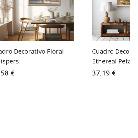
dro Decorativo Floral
Cuadro Decorat
ispers
Ethereal Petals
,58 €
37,19 €