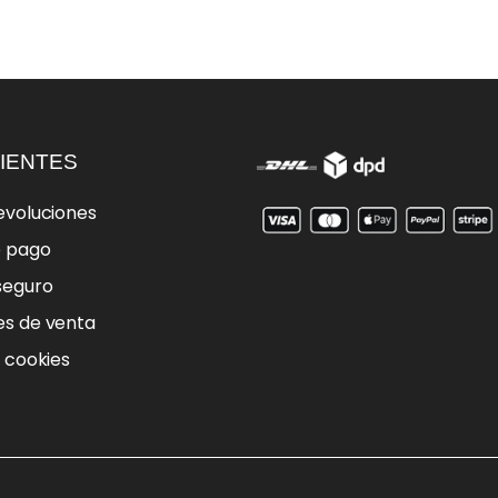
IENTES
evoluciones
e pago
seguro
es de venta
e cookies