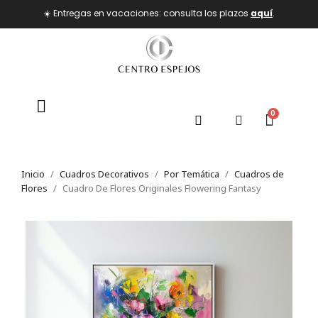
☀️ Entregas en vacaciones: consulta los plazos
aquí
.
Inicio
Cuadros Decorativos
Por Temática
Cuadros de
Flores
Cuadro De Flores Originales Flowering Fantasy