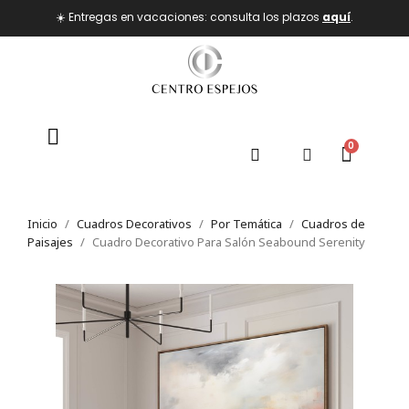
☀️ Entregas en vacaciones: consulta los plazos
aquí
.
Inicio
Cuadros Decorativos
Por Temática
Cuadros de
Paisajes
Cuadro Decorativo Para Salón Seabound Serenity