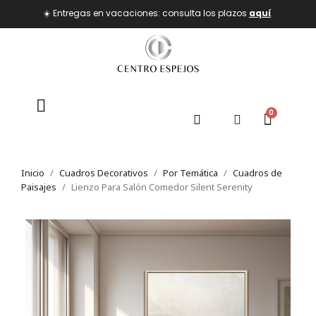
☀️ Entregas en vacaciones: consulta los plazos
aquí
.
Inicio
Cuadros Decorativos
Por Temática
Cuadros de
Paisajes
Lienzo Para Salón Comedor Silent Serenity