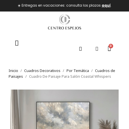
☀️ Entregas en vacaciones: consulta los plazos
aquí
.
Inicio
Cuadros Decorativos
Por Temática
Cuadros de
Paisajes
Cuadro De Paisaje Para Salón Coastal Whispers