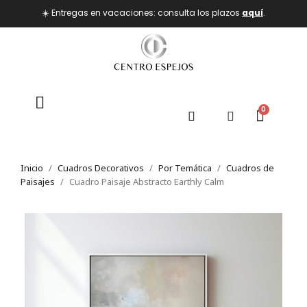
☀️ Entregas en vacaciones: consulta los plazos
aquí
.
Inicio
Cuadros Decorativos
Por Temática
Cuadros de
Paisajes
Cuadro Paisaje Abstracto Earthly Calm