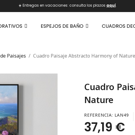
☀️ Entregas en vacaciones: consulta los plazos
aquí
.
ORATIVOS
ESPEJOS DE BAÑO
CUADROS DE
de Paisajes
Cuadro Paisaje Abstracto Harmony of Natur
Cuadro Pais
Nature
REFERENCIA
LAN49
37,19 €