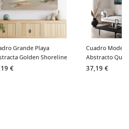
adro Grande Playa
Cuadro Modern
stracta Golden Shoreline
Abstracto Quie
,19 €
37,19 €