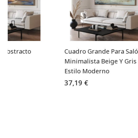
o Abstracto
Cuadro Grande Para Sal
an
Minimalista Beige Y Gris
Estilo Moderno
37,19 €