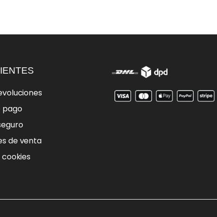
IENTES
evoluciones
e pago
seguro
es de venta
e cookies