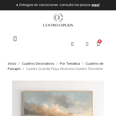
☀️ Entregas en vacaciones: consulta los plazos
aquí
.
Inicio
Cuadros Decorativos
Por Temática
Cuadros de
Paisajes
Cuadro Grande Playa Abstracta Golden Shoreline