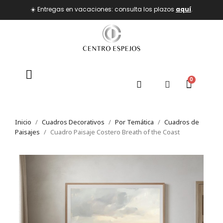
☀️ Entregas en vacaciones: consulta los plazos
aquí
.
Inicio
Cuadros Decorativos
Por Temática
Cuadros de
Paisajes
Cuadro Paisaje Costero Breath of the Coast