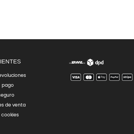
IENTES
evoluciones
e pago
seguro
es de venta
e cookies