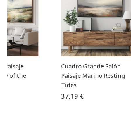
n Paisaje
Cuadro Grande Salón
ow of the
Paisaje Marino Resting
Tides
37,19 €