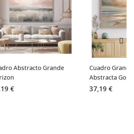
adro Abstracto Grande
Cuadro Grande 
rizon
Abstracta Gold
,19 €
37,19 €