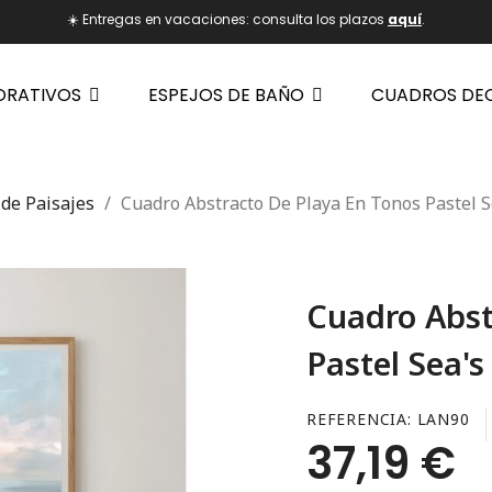
☀️ Entregas en vacaciones: consulta los plazos
aquí
.
ORATIVOS
ESPEJOS DE BAÑO
CUADROS DE
de Paisajes
Cuadro Abstracto De Playa En Tonos Pastel S
Cuadro Abst
Pastel Sea's
REFERENCIA
LAN90
37,19 €