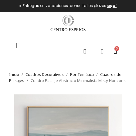
☀️ Entregas en vacaciones: consulta los plazos
aquí
.
Inicio
Cuadros Decorativos
Por Temática
Cuadros de
Paisajes
Cuadro Paisaje Abstracto Minimalista Misty Horizons