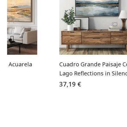
aje Acuarela
Cuadro Grande Paisaje 
rs
Lago Reflections in Silen
37,19 €