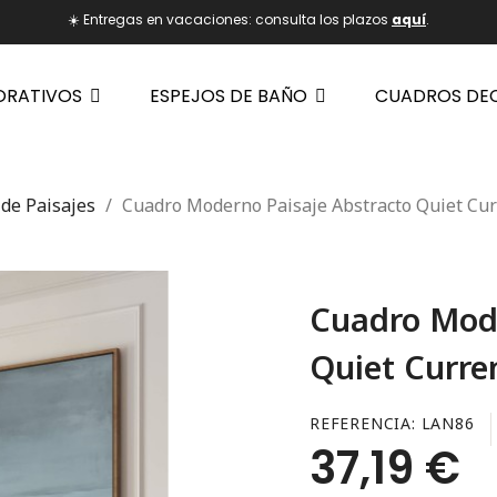
☀️ Entregas en vacaciones: consulta los plazos
aquí
.
ORATIVOS
ESPEJOS DE BAÑO
CUADROS DE
de Paisajes
Cuadro Moderno Paisaje Abstracto Quiet Cur
Cuadro Mode
Quiet Curre
REFERENCIA
LAN86
37,19 €