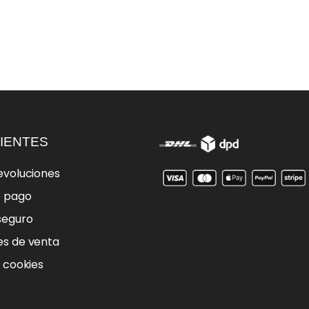
IENTES
evoluciones
e pago
seguro
es de venta
e cookies