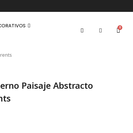
CORATIVOS
rents
rno Paisaje Abstracto
nts