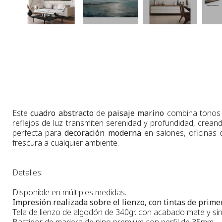
Este
cuadro abstracto
de
paisaje marino
combina tonos g
reflejos de luz transmiten serenidad y profundidad, crea
perfecta para
decoración moderna
en salones, oficinas o
frescura a cualquier ambiente.
Detalles:
Disponible en múltiples medidas.
Impresión realizada sobre el lienzo, con tintas de primer
Tela de lienzo de algodón de 340gr. con acabado mate y sin 
Bastidor de madera de pino premium con perfil de 35mm.