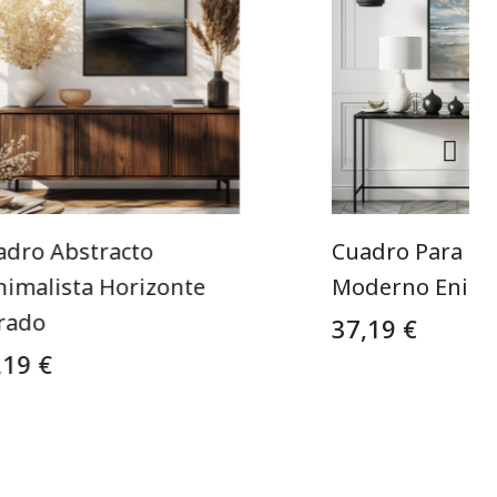
adro Abstracto
Cuadro Para Sa
nimalista Horizonte
Moderno Enigm
rado
37,19 €
,19 €