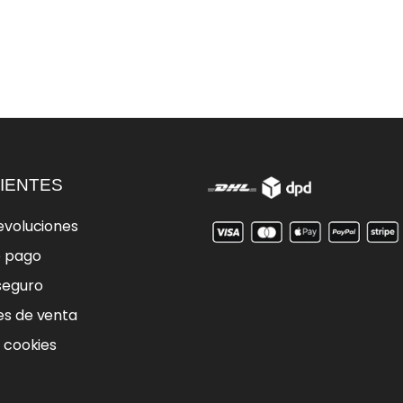
IENTES
evoluciones
e pago
seguro
es de venta
e cookies