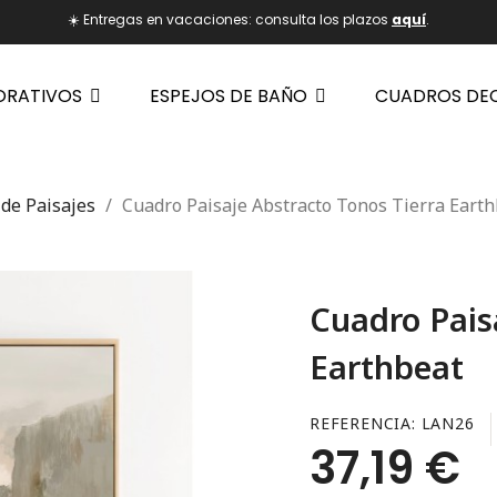
☀️ Entregas en vacaciones: consulta los plazos
aquí
.
ORATIVOS
ESPEJOS DE BAÑO
CUADROS DE
de Paisajes
Cuadro Paisaje Abstracto Tonos Tierra Eart
Cuadro Pais
Earthbeat
REFERENCIA
LAN26
37,19 €