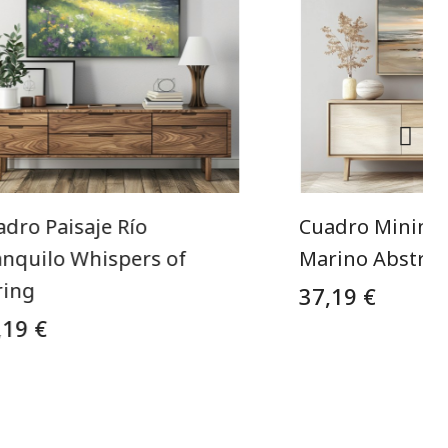
dro Paisaje Río
Cuadro Minimal
anquilo Whispers of
Marino Abstrac
ring
37,19 €
,19 €