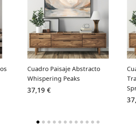
nos
Cuadro Paisaje Abstracto
Cua
Whispering Peaks
Tr
Sp
37,19 €
37