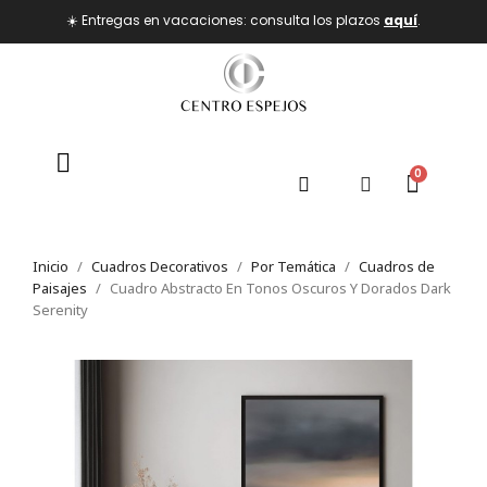
☀️ Entregas en vacaciones: consulta los plazos
aquí
.
Inicio
Cuadros Decorativos
Por Temática
Cuadros de
Paisajes
Cuadro Abstracto En Tonos Oscuros Y Dorados Dark
Serenity