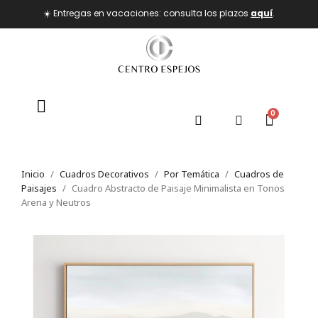
☀️ Entregas en vacaciones: consulta los plazos
aquí
.
Inicio
Cuadros Decorativos
Por Temática
Cuadros de
Paisajes
Cuadro Abstracto de Paisaje Minimalista en Tonos
Arena y Neutros