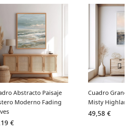
adro Abstracto Paisaje
Cuadro Grande 
stero Moderno Fading
Misty Highland
ves
49,58 €
,19 €