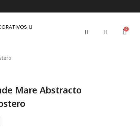
CORATIVOS
stero
de Mare Abstracto
ostero