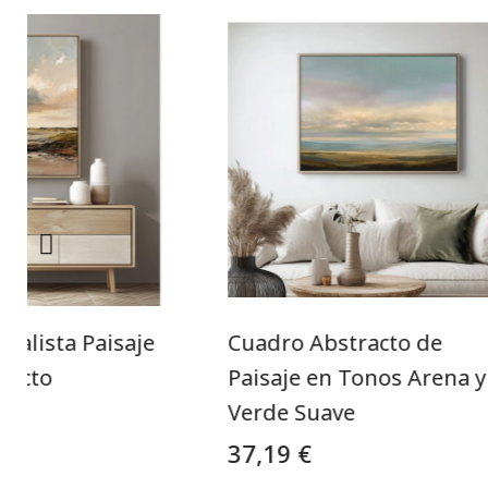
malista Paisaje
Cuadro Abstracto de
racto
Paisaje en Tonos Arena y
Verde Suave
37,19 €