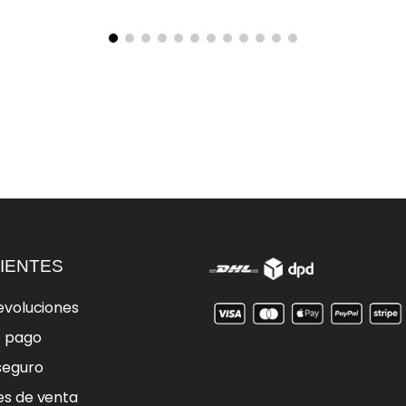
IENTES
evoluciones
e pago
seguro
es de venta