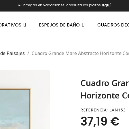
☀️ Entregas en vacaciones: consulta los plazos
aquí
.
ORATIVOS
ESPEJOS DE BAÑO
CUADROS DE
de Paisajes
Cuadro Grande Mare Abstracto Horizonte Co
Cuadro Gran
Horizonte C
REFERENCIA
LAN153
37,19 €