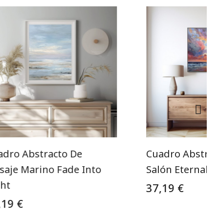
adro Abstracto De
Cuadro Abstrac
saje Marino Fade Into
Salón Eternal S
ght
37,19 €
,19 €