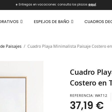
☀️ Entregas en vacaciones: consulta los plazos
aquí
.
ORATIVOS
ESPEJOS DE BAÑO
CUADROS DE
de Paisajes
Cuadro Playa Minimalista Paisaje Costero e
Cuadro Play
Costero en 
REFERENCIA
WAT12
37,19 €