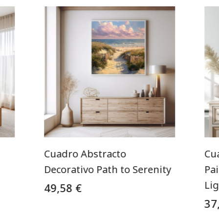
Cuadro Abstracto
Cu
Decorativo Path to Serenity
Pai
Li
49,58 €
37