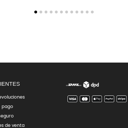
IENTES
evoluciones
e pago
seguro
es de venta