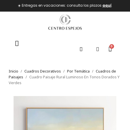
☀️ Entregas en vacaciones: consulta los plazos
aquí
.
Inicio
Cuadros Decorativos
Por Temática
Cuadros de
Paisajes
Cuadro Paisaje Rural Luminoso En Tonos Dorados Y
Verdes