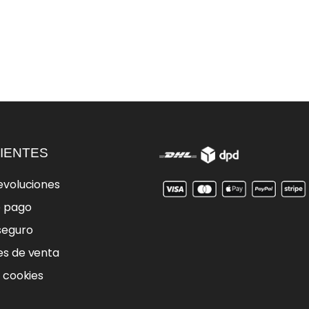
IENTES
evoluciones
e pago
seguro
es de venta
e cookies