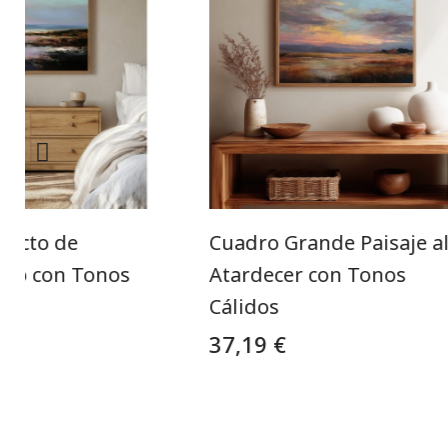
racto de
Cuadro Grande Paisaje a
tero con Tonos
Atardecer con Tonos
Cálidos
37,19 €