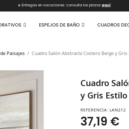
☀️ Entregas en vacaciones: consulta los plazos
aquí
.
ORATIVOS
ESPEJOS DE BAÑO
CUADROS DE
de Paisajes
Cuadro Salón Abstracto Costero Beige y Gris 
Cuadro Saló
y Gris Estil
REFERENCIA
LAN212
37,19 €