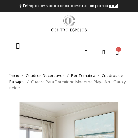
☀️ Entregas en vacaciones: consulta los plazos
aquí
.
Inicio
Cuadros Decorativos
Por Temática
Cuadros de
Paisajes
Cuadro Para Dormitorio Moderno Playa Azul Claro y
Beige