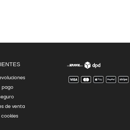
IENTES
evoluciones
e pago
seguro
es de venta
e cookies