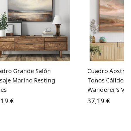
adro Grande Salón
Cuadro Abstrac
isaje Marino Resting
Tonos Cálidos 
des
Wanderer’s Val
,19 €
37,19 €