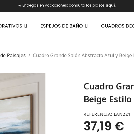
☀️ Entregas en vacaciones: consulta los plazos
aquí
.
ORATIVOS
ESPEJOS DE BAÑO
CUADROS DE
de Paisajes
Cuadro Grande Salón Abstracto Azul y Beige
Cuadro Gran
Beige Estil
REFERENCIA
LAN221
37,19 €