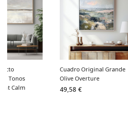
racto
Cuadro Original Grande
 En Tonos
Olive Overture
tant Calm
49,58 €