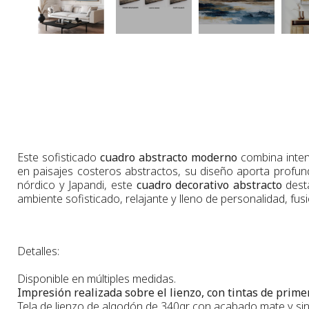
Este sofisticado
cuadro abstracto moderno
combina inten
en paisajes costeros abstractos, su diseño aporta profund
nórdico y Japandi, este
cuadro decorativo abstracto
desta
ambiente sofisticado, relajante y lleno de personalidad, fu
Detalles:
Disponible en múltiples medidas.
Impresión realizada sobre el lienzo, con tintas de primer
Tela de lienzo de algodón de 340gr. con acabado mate y sin 