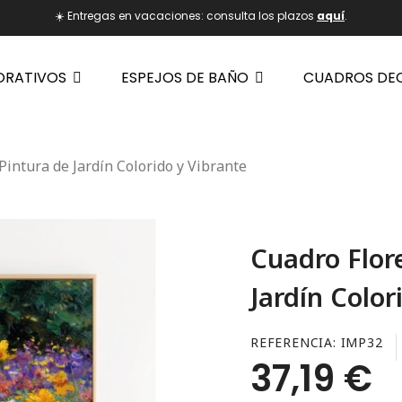
☀️ Entregas en vacaciones: consulta los plazos
aquí
.
ORATIVOS
ESPEJOS DE BAÑO
CUADROS DE
Pintura de Jardín Colorido y Vibrante
Cuadro Flore
Jardín Color
REFERENCIA
IMP32
37,19 €