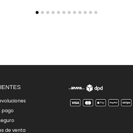
IENTES
evoluciones
e pago
seguro
es de venta