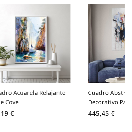
adro Acuarela Relajante
Cuadro Abstrac
ue Cove
Decorativo Par
,19 €
445,45 €